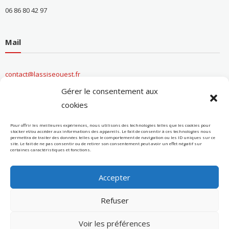
06 86 80 42 97
Mail
contact@lassiseouest.fr
Gérer le consentement aux
cookies
Informations entreprise
Pour offrir les meilleures expériences, nous utilisons des technologies telles que les cookies pour
stocker et/ou accéder aux informations des appareils. Le fait de consentir à ces technologies nous
permettra de traiter des données telles que le comportement de navigation ou les ID uniques sur ce
site. Le fait de ne pas consentir ou de retirer son consentement peut avoir un effet négatif sur
Conditions Générales de Ventes
certaines caractéristiques et fonctions.
Données personnelles / Cookies
Accepter
Refuser
Voir les préférences