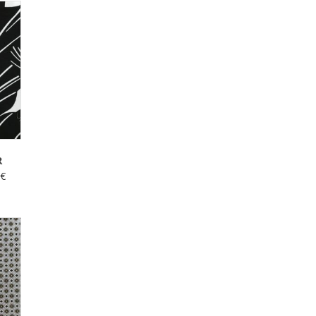
R
0
€