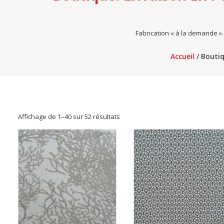
Fabrication « à la demande »
Accueil
/ Boutiq
Trié
Affichage de 1–40 sur 52 résultats
du
plus
récent
au
plus
ancien