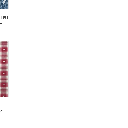
BLEU
0
€
0
€