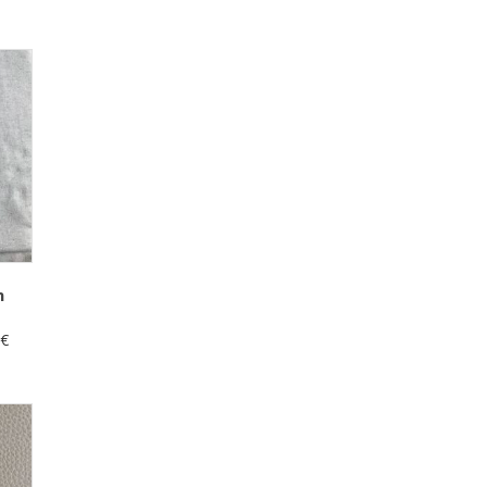
n
0
€