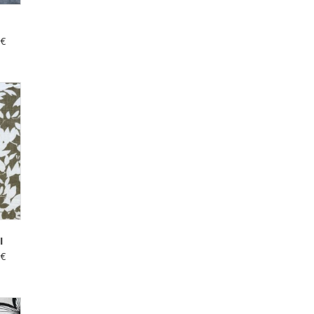
0
€
I
0
€