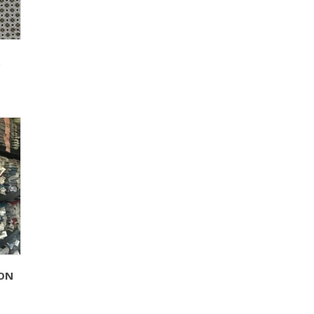
R
LON