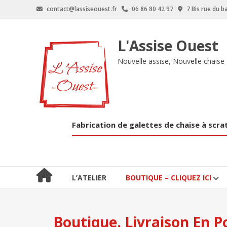
Aller
contact@lassiseouest.fr
06 86 80 42 97
7 Bis rue du 
au
contenu
L'Assise Ouest
Nouvelle assise, Nouvelle chaise
Fabrication de galettes de chaise à scra
L’ATELIER
BOUTIQUE – CLIQUEZ ICI
Boutique. Livraison En Poi