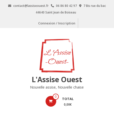
Aller
contact@lassiseouest.fr
06 86 80 42 97
7 Bis rue du bac
au
44640 Saint Jean de Boiseau
contenu
Connexion / Inscription
L'Assise Ouest
Nouvelle assise, Nouvelle chaise
0
TOTAL
0,00€