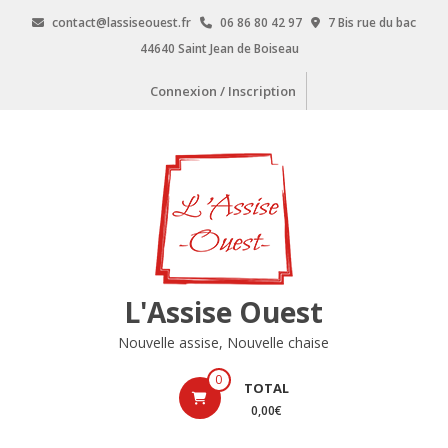
Aller
contact@lassiseouest.fr
06 86 80 42 97
7 Bis rue du bac
au
44640 Saint Jean de Boiseau
contenu
Connexion / Inscription
L'Assise Ouest
Nouvelle assise, Nouvelle chaise
0
TOTAL
0,00€