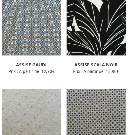
plus
récent
au
plus
ancien
ASSISE GAUDI
ASSISE SCALA NOIR
Prix : A partir de
12,90
€
Prix : A partir de
13,90
€