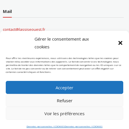
Mail
contact@lassiseouest.fr
Gérer le consentement aux
cookies
Informations entreprise
Pour offrir les meilleures expériences, nous utilisons des technologies telles que les cookies pour
stocker et/ou accéder aux informations des appareils. Le fait de consentir à ces technologies nous
permettra de traiter des données telles que le comportement de navigation ou les ID uniques sur ce
site. Le fait de ne pas consentir ou de retirer son consentement peut avoir un effet négatif sur
Conditions Générales de Ventes
certaines caractéristiques et fonctions.
Données personnelles / Cookies
Accepter
Refuser
Voir les préférences
Données personnelles / COOKIES
Données personnelles / COOKIES